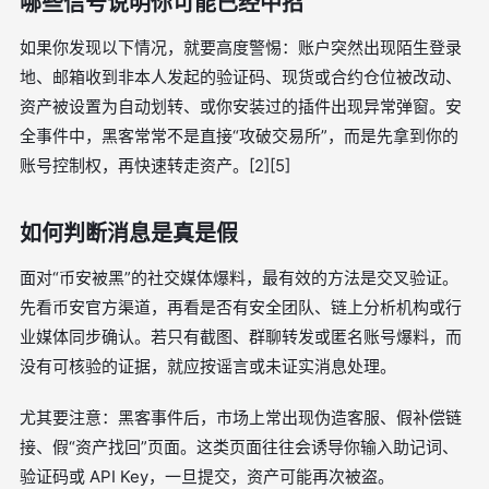
哪些信号说明你可能已经中招
如果你发现以下情况，就要高度警惕：账户突然出现陌生登录
地、邮箱收到非本人发起的验证码、现货或合约仓位被改动、
资产被设置为自动划转、或你安装过的插件出现异常弹窗。安
全事件中，黑客常常不是直接“攻破交易所”，而是先拿到你的
账号控制权，再快速转走资产。[2][5]
如何判断消息是真是假
面对“币安被黑”的社交媒体爆料，最有效的方法是交叉验证。
先看币安官方渠道，再看是否有安全团队、链上分析机构或行
业媒体同步确认。若只有截图、群聊转发或匿名账号爆料，而
没有可核验的证据，就应按谣言或未证实消息处理。
尤其要注意：黑客事件后，市场上常出现伪造客服、假补偿链
接、假“资产找回”页面。这类页面往往会诱导你输入助记词、
验证码或 API Key，一旦提交，资产可能再次被盗。