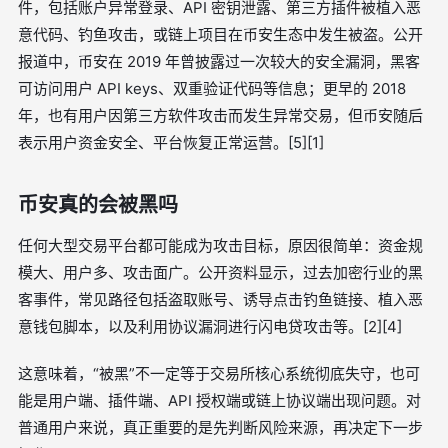
件，包括账户异常登录、API 密钥泄露、第三方插件被植入恶
意代码、钓鱼攻击，或链上项目在币安生态中发生被盗。公开
报道中，币安在 2019 年曾披露过一次较大的安全漏洞，黑客
可访问用户 API keys、双重验证代码等信息；更早的 2018
年，也有用户因第三方软件攻击而发生异常交易，但币安随后
表示用户资金安全、平台恢复正常运营。[5][1]
币安真的会被黑吗
任何大型交易平台都可能成为攻击目标，原因很简单：资金规
模大、用户多、攻击面广。公开资料显示，过去加密行业的黑
客事件，常见路径包括盗取账号、诱导点击钓鱼链接、植入恶
意钱包脚本，以及利用协议漏洞进行闪电贷攻击等。[2][4]
这意味着，“被黑”不一定等于交易所核心系统彻底失守，也可
能是用户端、插件端、API 授权端或链上协议端出现问题。对
普通用户来说，真正重要的是先判断风险来源，再决定下一步