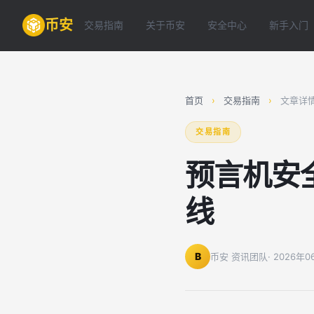
币安
交易指南
关于币安
安全中心
新手入门
首页
›
交易指南
›
文章详
交易指南
预言机安
线
B
币安 资讯团队
· 2026年