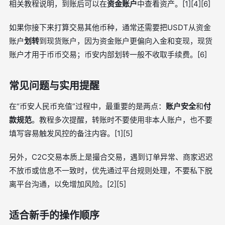
相关教程说明，到账后可以在
资金账户
中查看资产。[1][4][6]
如果你接下来打算交易其他币种，通常还需要把USDT从资金
账户
划转
到现货账户，因为资金账户更偏向入金和变现，现货
账户才用于币币交易；币安内部划转一般不收取手续费。[6]
常见问题与实用提醒
在“币安人民币充值”过程中，最重要的是两点：
账户安全
和
付
款规范
。教程多次提醒，转账时不要使用非本人账户，也不要
填写容易触发风控的备注内容。[1][5]
另外，C2C交易本质上是撮合交易，遇到订单异常、商家迟迟
不放币或信息不一致时，优先通过平台规则处理，不要私下脱
离平台沟通，以免增加风险。[2][5]
适合新手的操作顺序