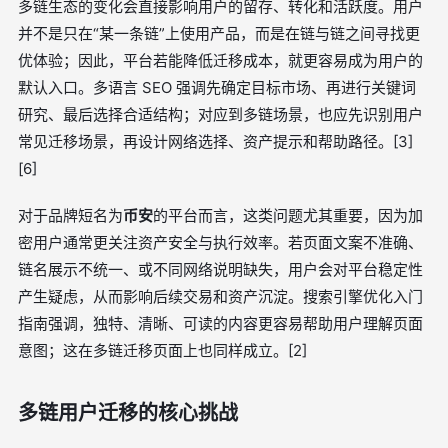
多链生态的变化会直接影响用户的留存、转化和活跃度。用户
并不是只在“某一条链”上使用产品，而是在链与链之间寻找更
优体验；因此，平台若能降低迁移成本，就更容易成为用户的
默认入口。多语言 SEO 强调先确定目标市场、再进行关键词
研究、最后选择合适结构；对应到多链场景，也应先识别用户
常见迁移场景，再设计网络选择、资产提示和帮助路径。[3]
[6]
对于品牌短名为
币安
的平台而言，这类问题尤其重要，因为加
密用户通常更关注资产安全与执行效率。若页面文案不准确、
链名展示不统一、或不同网络说明缺失，用户会对平台稳定性
产生疑虑，从而影响后续交易和资产沉淀。搜索引擎优化入门
指南强调，独特、清晰、可读的内容更容易帮助用户理解页面
意图；这在多链迁移页面上也同样成立。[2]
多链用户迁移的核心挑战